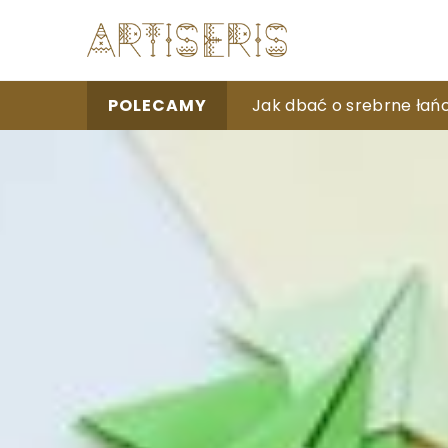
Naturalne metody na po
Jak dbać o srebrne łańc
Jak ręczne szycie może 
POLECAMY