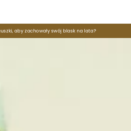
prawę elastyczności skóry w delikatnych obszarach ci
uszki, aby zachowały swój blask na lata?
stać się twoją nową pasją?