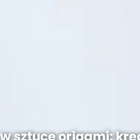
ę w sztuce origami: kr