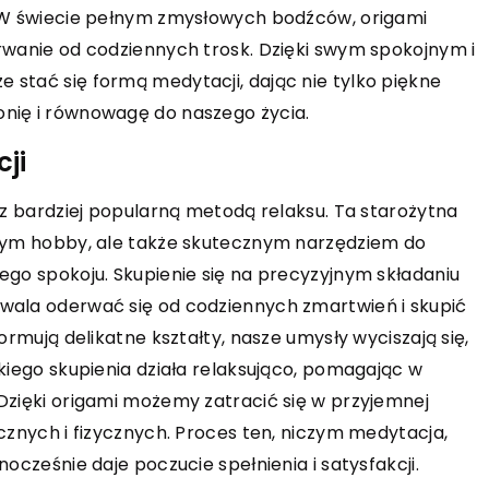
ĆWICZ UMYSŁ
WARCABY
. W świecie pełnym zmysłowych bodźców, origami
rwanie od codziennych trosk. Dzięki swym spokojnym i
15 maja 2025
 stać się formą medytacji, dając nie tylko piękne
Jak rozpocząć swoją przygo
składniki ziołowe mogą
nię i równowagę do naszego życia.
elektroniką i programowani
oces odchudzania?
domowym zaciszu?
ji
 w procesie odchudzania!
Odkryj, jak zacząć swoją przy
dowiesz się, jak
raz bardziej popularną metodą relaksu. Ta starożytna
elektroniką i programowanie
broczynne właściwości
ącym hobby, ale także skutecznym narzędziem do
Praktyczne wskazówki i porad
adników roślinnych dla
ego spokoju. Skupienie się na precyzyjnym składaniu
początkujących, które pomog
 diety i ćwiczeń.
wala oderwać się od codziennych zmartwień i skupić
postawić pierwsze kroki w fa
ormują delikatne kształty, nasze umysły wyciszają się,
świecie technologii.
akiego skupienia działa relaksująco, pomagając w
Dzięki origami możemy zatracić się w przyjemnej
cznych i fizycznych. Proces ten, niczym medytacja,
ocześnie daje poczucie spełnienia i satysfakcji.