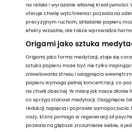
INNE
ROZRYWKA
INNE
na relaks i wyrażanie własnej kreatywności
oferuje chwilę wytchnienia i pozwala na ode
8 kwietnia 2023
21 marca 2024
precyzyjnym ruchom, składanie papieru może
ietypowe pomysły na randkę w
Jak naturalne 
efekty wizualne, ale także wprowadza harmo
estauracji
wspomagać pr
Origami jako sztuka medytac
andka w restauracji to klasyczne
Odkryj moc ziół
yjście, które zawsze cieszy się
W tym artykule 
Origami, jako forma medytacji, staje się co
opularnością. Jednak, aby sprawić, że
wykorzystać do
sztuka papieru może być nie tylko inspiruj
andka będzie niezapomniana, warto
naturalnych skł
zniwelowania stresu i osiągnięcia wewnętrzn
próbować czegoś nowego i
poprawy efektów
papieru wymaga pełnej koncentracji, co poz
ietypowego. W tym tekście
na chwili obecnej. W miarę jak nasze dłonie f
rzedstawimy kilka pomysłów na
co sprzyja stanowi medytacji. Osiągnięcie t
andkę w restauracji, które z pewnością
redukcji napięcia i poprawie samopoczucia. 
askoczą drugą osobę.
ciszy, która pomaga w regeneracji sił psychi
pozwala na głębsze zrozumienie siebie, a jedn