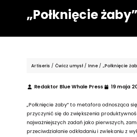
„Połknięcie żaby”
Artiseris
/
Ćwicz umysł
/
Inne
/
„Połknięcie ża
Redaktor Blue Whale Press
19 maja 2
„Połknięcie żaby” to metafora odnosząca si
przyczynić się do zwiększenia produktywnośc
najważniejszych zadań jako pierwszych, zami
przeciwdziałanie odkładaniu i zwlekaniu z wy