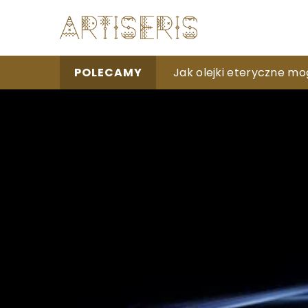
Jak wybrać idealne pie
Jak olejki eteryczne m
Sztuka origami jako spo
POLECAMY