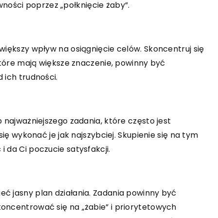
ości poprzez „połknięcie żaby”.
ĆWICZ UMYSŁ
INNE
15 października 2023
Jakie są różnice i korzyści stosowa
jwiększy wpływ na osiągnięcie celów. Skoncentruj się
różnych form kreatyny i białek w
 które mają większe znaczenie, powinny być
diecie sportowca?
 ich trudności.
 za sobą zmiana
Podgląd na różnorodność form i
rodzajów kreatyny oraz białka,
zmianą operatora
b najważniejszego zadania, które często jest
najważniejszych suplementów na tra
akie korzyści
się wykonać je jak najszybciej. Skupienie się na tym
do sukcesu sportowego. Zrozum, jaki
ok, w tym lepsze
 da Ci poczucie satysfakcji.
korzyści przynoszą i jak różnią się.
orzystniejsze
styczność w
.
eć jasny plan działania. Zadania powinny być
koncentrować się na „żabie” i priorytetowych