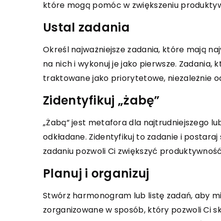
które mogą pomóc w zwiększeniu produktywn
Ustal zadania
nia 2023
brać odpowiedni system
Określ najważniejsze zadania, które mają na
INNE
eczeń dla twojego domu lub
na nich i wykonuj je jako pierwsze. Zadania,
13 kwietnia 2026
traktowane jako priorytetowe, niezależnie od
Jakie korzyści niesie
 jakie kryteria są kluczowe przy
Zidentyfikuj „żabę”
operatora domeny?
 systemu zabezpieczeń dla
Zastanawiasz się nad 
b firmy. Odkryj nowe
„Żabą” jest metafora dla najtrudniejszego lu
domeny? Dowiedz się, j
ogie dla bezpiecznego i
odkładane. Zidentyfikuj to zadanie i postaraj 
może przynieść ten kr
owego życia.
zadaniu pozwoli Ci zwiększyć produktywność i
wsparcie techniczne, k
Planuj i organizuj
ceny oraz większą ela
zarządzaniu domenami
Stwórz harmonogram lub listę zadań, aby mi
zorganizowane w sposób, który pozwoli Ci s