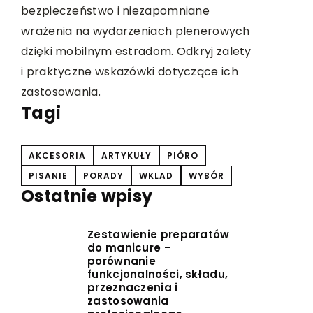
i niezapomniane
obrzęki nóg. Dowiedz się, na co
arzeniach plenerowych
uwagę wybierając produkt me
estradom. Odkryj zalety
oraz jak poprawić jakość życia d
azówki dotyczące ich
odpowiednim rozwiązaniom.
Tagi
AKCESORIA
ARTYKUŁY
PIÓRO
PISANIE
PORADY
WKLAD
WYBÓR
Ostatnie wpisy
Zestawienie preparatów
do manicure –
porównanie
funkcjonalności, składu,
przeznaczenia i
zastosowania