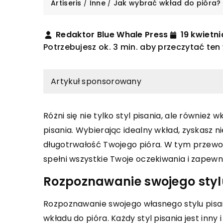
Artiseris
/
Inne
/
Jak wybrać wkład do pióra?
Redaktor Blue Whale Press
19 kwietn
Potrzebujesz ok. 3 min. aby przeczytać ten
Artykuł sponsorowany
Różni się nie tylko styl pisania, ale również 
pisania. Wybierając idealny wkład, zyskasz ni
INNE
13
długotrwałość Twojego pióra. W tym przewod
Ro
22 marca 2025
spełni wszystkie Twoje oczekiwania i zapewni
ob
Jak wybrać odpowiednie produkty
Rozpoznawanie swojego styl
my
medyczne do walki z obrzękami nóg?
Od
Odkryj skuteczne metody i produkty,
Rozpoznawanie swojego własnego stylu pisani
so
które pomogą Ci skutecznie zwalczyć
wkładu do pióra. Każdy styl pisania jest inny 