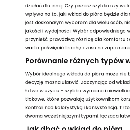
u 
obrzęki nóg. Dowiedz się, na co zwrócić
działać dla innej. Czy piszesz szybko czy wo
st
uwagę wybierając produkt medyczny
wpływa na to, jaki wkład do pióra będzie dla
pr
oraz jak poprawić jakość życia dzięki
jest doskonałym wyborem dla wielu osób, nieza
sc
odpowiednim rozwiązaniom.
jakości i wydajności. Wybór odpowiedniego w
przynieść prawdziwą różnicę dla komfortu tw
warto poświęcić trochę czasu na zapoznanie s
Porównanie różnych typów 
Wybór idealnego wkładu do pióra może nie b
decyzję można ułatwić. Zaczynając od wkła
łatwe w użyciu – szybka wymiana i niewielk
tłokowe, które pozwalają użytkownikom korz
kontroli nad kolorystyką i konsystencją. Tr
dwoma wcześniejszymi typami, łącząca łatwo
Jak dbać o wkład do pióra