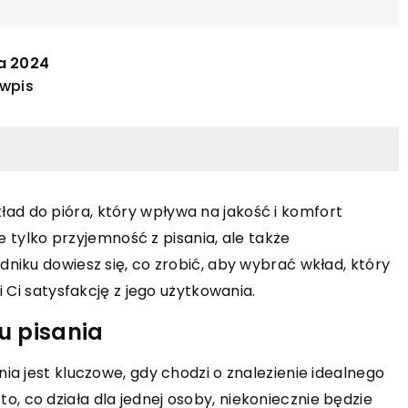
ia 2024
 wpis
wkład do pióra, który wpływa na jakość i komfort
ĆWICZ UMYSŁ
WARCABY
e tylko przyjemność z pisania, ale także
KONCERTY
RO
 maja 2024
niku dowiesz się, co zrobić, aby wybrać wkład, który
14 kwietnia 2026
zpoznawanie i radzenie sobie z
 Ci satysfakcję z jego użytkowania.
jawami niezdrowych wzorców
Jak zorganizowa
u pisania
ślenia u bliskich osób
efektowne wyda
dzięki mobilny
kryj, jak rozpoznać i skutecznie radzić
a jest kluczowe, gdy chodzi o znalezienie idealnego
bie z niezdrowymi wzorcami myślenia
Dowiedz się, jak
i to, co działa dla jednej osoby, niekoniecznie będzie