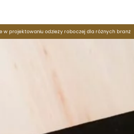
etę do swoich potrzeb?
e w projektowaniu odzieży roboczej dla różnych branż
o delikatnych kreacji z koronki?