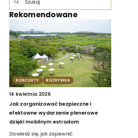
Rekomendowane
ZRYWKA
INNE
22 marca 2025
ć bezpieczne i
Jak wybrać odpowiednie pro
rzenie plenerowe
medyczne do walki z obrzęka
m estradom
Odkryj skuteczne metody i prod
 zapewnić
które pomogą Ci skutecznie zw