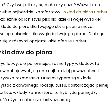
bliskich osób. Artykuł omawia
bezpieczeństwo 
lno? Czy twoje litery są małe czy duże? Wszystko to
rategie rozpoznawania i
wrażenia na wyd
 ciebie najbardziej komfortowy.
Wkład do pióra Parker
zełamywania negatywnych
dzięki mobilnym 
leżnie od ich stylu pisania, dzięki swojej wysokiej
hematów.
i praktyczne wsk
kładu do pióra dla twojego stylu pisania może
zastosowania.
ojego pisania i dla wyglądu twojego pisma. Dlatego
ię z różnymi opcjami, jakie oferuje Parker.
wkładów do pióra
yć łatwy, ale porównując różne typy wkładów, tę
dów nabojowych, są one najbardziej powszechne i
ie ryzyko rozmazania. Drugim typem są wkłady
ystać z dowolnego rodzaju tuszu, dostarczając pełnej
zeci typ, wkłady konwertera, to hybryda pomiędzy
ść użycia naboju z elastycznością.