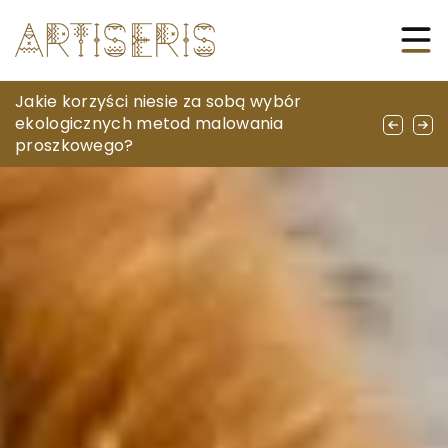
Jak wybrać odpowiednie kable do swojego
Jakie korzyści niesie za sobą wybór
Jak dobrać idealną wędkę do różnych
systemu audio?
ekologicznych metod malowania
technik łowienia?
proszkowego?