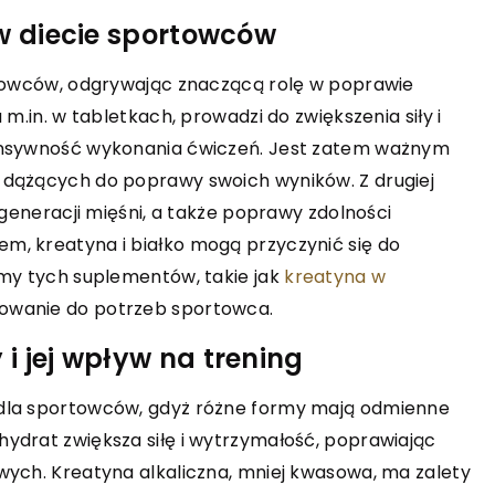
Poznaj kluczowe czynniki, które wart
z się, jak
 w diecie sportowców
uwzględnić przy wyborze
ie korzyści
elektronarzędzi do domowego
awowe techniki
rtowców, odgrywając znaczącą rolę w poprawie
warsztatu. Odkryj, jakie narzędzia
m.in. w tabletkach, prowadzi do zwiększenia siły i
zapewnią efektywność i
tensywność wykonania ćwiczeń. Jest zatem ważnym
bezpieczeństwo podczas
 dążących do poprawy swoich wyników. Z drugiej
majsterkowania.
egeneracji mięśni, a także poprawy zdolności
m, kreatyna i białko mogą przyczynić się do
rmy tych suplementów, takie jak
kreatyna w
osowanie do potrzeb sportowca.
i jej wpływ na trening
 dla sportowców, gdyż różne formy mają odmienne
ydrat zwiększa siłę i wytrzymałość, poprawiając
wych. Kreatyna alkaliczna, mniej kwasowa, ma zalety