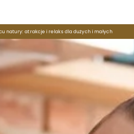
ę na zimowe dni, która łączy styl i funkcjonalność?
u natury: atrakcje i relaks dla dużych i małych
na panelach szklanych do stylu Twojej kuchni – prakt