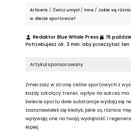
Artiseris
/
Ćwicz umysł
/
Inne
/
Jakie są różni
w diecie sportowca?
Redaktor Blue Whale Press
15 paździ
Potrzebujesz ok. 3 min. aby przeczytać ten
Artykuł sponsorowany
Zmierzasz w stronę celów sportowych z wys
ROZRYWKA
każdy szkolący trener, wpływ na sukces ma n
nia 2026
4 grudnia 2025
świecie sportu dwie substancje wydają się ni
orzyści przynoszą nowoczesne
Jak ręczne szycie mo
zastanawiałeś się kiedyś, jakie są różnice 
ogie w identyfikacji
nową pasją?
wpływają one na twoją wydajność i regenera
dów i komponentów?
Odkryj relaksującą i k
lepiej.