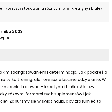
ce i korzyści stosowania różnych form kreatyny i białek
ernika 2023
 wpis
okim zaangażowaniem i determinacją. Jak podkreśla
ie tylko trening, ale również właściwe odżywianie. W
INNE
ezmiennie królować – kreatyna i białko. Ale czy
16 lutego 2025
że stać się twoją
między różnymi formami tych suplementów i jak
Jak wybrać idealne elektronarzędz
cję? Zanurzmy się w świat nauki, aby zrozumieć to
do domowego warsztatu?
reatywną stronę