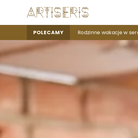
Jak wybrać idealną kurtk
Rodzinne wakacje w serc
Jak dostosować grafikę 
POLECAMY