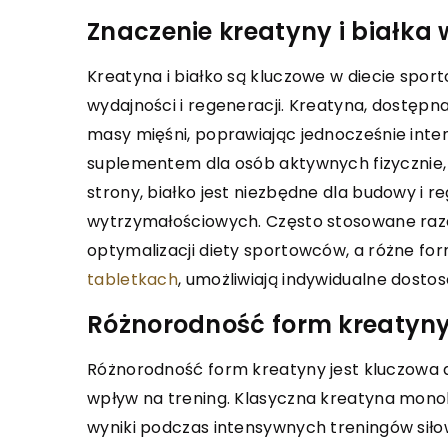
 jak nowoczesne technologie
ręcznego szycia. Dowied
Znaczenie kreatyny i białka
ają efektywność i dokładność w
rozpocząć tę pasję, jak
ikacji przewodów i komponentów.
przynosi i jakie podst
Kreatyna i białko są kluczowe w diecie spo
się, jakie innowacyjne narzędzia
warto opanować.
wydajności i regeneracji. Kreatyna, dostępna 
ą codzienną pracę i poprawiają
masy mięśni, poprawiając jednocześnie in
zeństwo przemysłu.
suplementem dla osób aktywnych fizycznie,
strony, białko jest niezbędne dla budowy i r
wytrzymałościowych. Często stosowane raze
optymalizacji diety sportowców, a różne fo
tabletkach
, umożliwiają indywidualne dost
Różnorodność form kreatyny 
Różnorodność form kreatyny jest kluczowa
wpływ na trening. Klasyczna kreatyna monoh
wyniki podczas intensywnych treningów siło