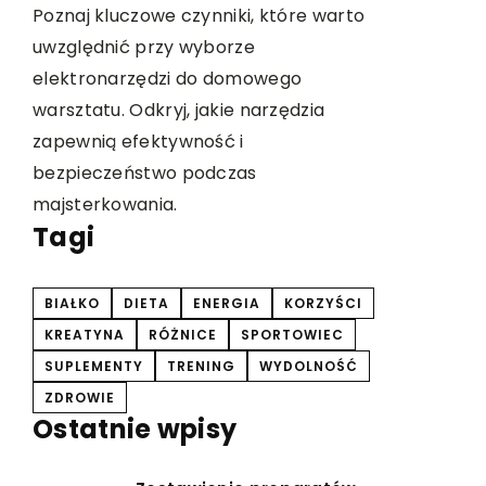
o
Odkryj, jak nowoczesne technologie
ręcznego s
zwiększają efektywność i dokładność w
rozpocząć 
identyfikacji przewodów i komponentów.
przynosi i
Dowiedz się, jakie innowacyjne narzędzia
warto opa
ułatwiają codzienną pracę i poprawiają
bezpieczeństwo przemysłu.
Tagi
BIAŁKO
DIETA
ENERGIA
KORZYŚCI
KREATYNA
RÓŻNICE
SPORTOWIEC
SUPLEMENTY
TRENING
WYDOLNOŚĆ
ZDROWIE
Ostatnie wpisy