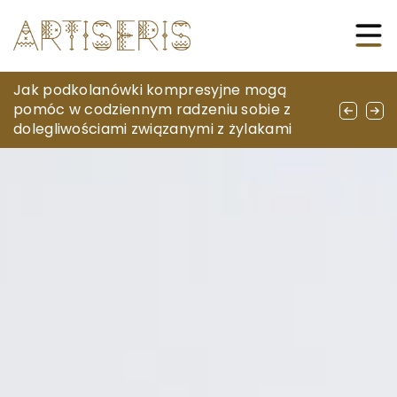
Jak praca fizjoterapeuty wpływa na
Jak podkolanówki kompresyjne mogą
Jak dobrać właściwą bazę pod makijaż dla
poprawę jakości życia pacjentów?
pomóc w codziennym radzeniu sobie z
swojego typu cery?
dolegliwościami związanymi z żylakami