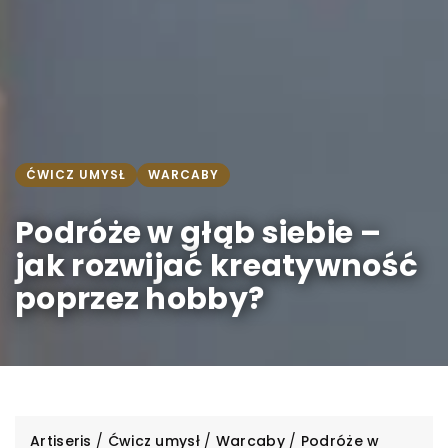
ĆWICZ UMYSŁ
WARCABY
Podróże w głąb siebie –
jak rozwijać kreatywność
poprzez hobby?
Artiseris
/
Ćwicz umysł
/
Warcaby
/
Podróże w