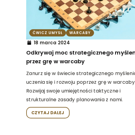
6 lutego 2025
Jak bezpiecznie prze
stronę na nowy hosti
ĆWICZ UMYSŁ
WARCABY
Dowiedz się, jak krok 
18 marca 2024
swoją stronę na nowy 
Odkrywaj moc strategicznego myśle
minimalizując ryzyko b
przez grę w warcaby
zapewniając ciągłość d
Zanurz się w świecie strategicznego myśleni
poradnik pomoże Ci pr
uczenia się i rozwoju poprzez grę w warcaby
proces, od wyboru now
Rozwijaj swoje umiejętności taktyczne i
migrację danych.
strukturalne zasady planowania z nami.
CZYTAJ DALEJ