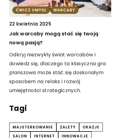
6 lutego 2
ĆWICZ UMYSŁ
WARCABY
Jak bezpi
22 kwietnia 2025
stronę na
Jak warcaby mogą stać się twoją
Dowiedz si
nową pasją?
swoją stro
Odkryj niezwykły świat warcabów i
minimalizu
zne
dowiedz się, dlaczego ta klasyczna gra
zapewniają
planszowa może stać się doskonałym
poradnik p
sposobem na relaks i rozwój
proces, od
umiejętności strategicznych.
migrację 
Tagi
MAJSTERKOWANIE
ZALETY
OKAZJE
SALON
INTERNET
INNOWACJE