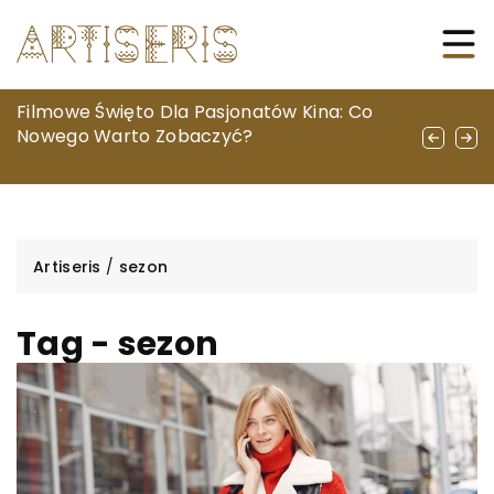
Personalizowane prezenty – unikatowe
Filmowe Święto Dla Pasjonatów Kina: Co
Jak fotobudka może urozmaicić twoją
ozdoby z grawerem idealne na każdą
Nowego Warto Zobaczyć?
imprezę. Przegląd korzyści i unikalnych
okazję
funkcji
Artiseris
/
sezon
Tag - sezon