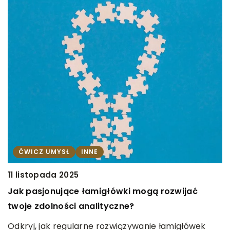
ĆWICZ UMYSŁ
INNE
2
P
11 listopada 2025
w
Jak pasjonujące łamigłówki mogą rozwijać
e
twoje zdolności analityczne?
le
P
Odkryj, jak regularne rozwiązywanie łamigłówek