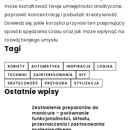
d
może kształtować twoje umiejętności analityczne,
s
poprawić koncentrację i pobudzić kreatywność.
k
Dowiedz się, jakie korzyści przynosi ten pasjonujący
sposób spędzania czasu oraz jak może wpłynąć na
rozwój twojego umysłu.
Tagi
KOBIETY
AUTOMATYKA
INSPIRACJE
LOGIKA
TECHNIKI
ZAINTERESOWANIA
DIY
SKUTECZNOŚĆ
PRZYGODA
STYLIZACJA
Ostatnie wpisy
Zestawienie preparatów do
manicure – porównanie
funkcjonalności, składu,
przeznaczenia i zastosowania
profesjonalnego