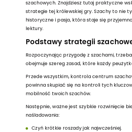
szachowych. Znajdziesz tutaj praktyczne wsk
 2025
strategie tej królewskiej gry. Szachy to nie
11 kwietnia 2026
rać idealną suknię
historyczne i pasja, która staje się przyjem
ową na specjalną okazję?
Jak wybrać odpowie
lektury.
monitoringu wideo d
jak znaleźć suknię wieczorową,
lub firmy?
Podstawy strategii szachowe
dkreśli Twoją urodę i będzie
 na każdą wyjątkową okazję. Nasz
Odkryj kluczowe czynn
Rozpoczynając przygodę z szachami, trzeb
nik pomoże Ci dopasować krój,
systemu monitoringu w
obejmuje szereg zasad, które każdy peużyt
styl, abyś czuła się wyjątkowo.
zapewni bezpieczeńs
Przede wszystkim, kontrola centrum szach
lub firmy. Zdobądź wi
powinna skupiać się na kontroli tych kluczowy
typów kamer, technologi
mobilność twoich szachów.
spełnią Twoje potrzeb
swoje inwestycje w b
Następnie, ważne jest szybkie rozwinięcie b
dzięki naszym wskazó
naśladowania:
Czyń krótkie roszady jak najwcześniej.