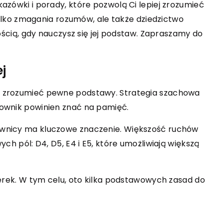
azówki i porady, które pozwolą Ci lepiej zrozumieć
 tylko zmagania rozumów, ale także dziedzictwo
18 lipca 2025
nością, gdy nauczysz się jej podstaw. Zapraszamy do
dni system
Korzyści zdrowotne i zastosowani
la Twojego domu
produktów konopnych w codzienn
życiu
j
iki wyboru
Odkryj, jak produkty konopne mogą
a zrozumieć pewne podstawy. Strategia szachowa
ideo, który
wspierać zdrowie i dobre samopoczu
kownik powinien znać na pamięć.
two Twojego domu
na co dzień. Poznaj ich zastosowania 
ownicy ma kluczowe znaczenie. Większość ruchów
edzę na temat
potencjalne korzyści dla ciała oraz
ch pól: D4, D5, E4 i E5, które umożliwiają większą
i i funkcji, które
umysłu.
y. Optymalizuj
ezpieczeństwo
ierek. W tym celu, oto kilka podstawowych zasad do
wkom.