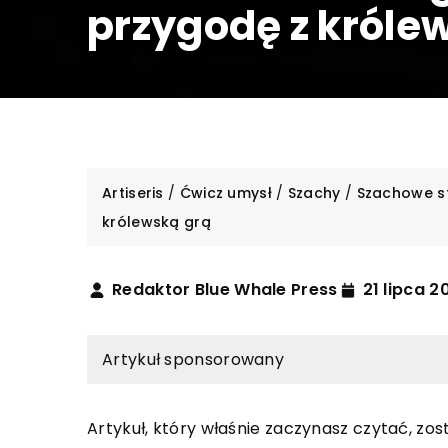
przygodę z króle
Artiseris
/
Ćwicz umysł
/
Szachy
/
Szachowe st
królewską grą
Redaktor Blue Whale Press
21 lipca 2
Artykuł sponsorowany
Artykuł, który właśnie zaczynasz czytać, zo
INNE