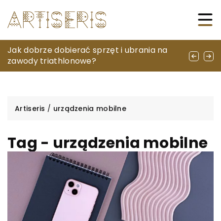
Jak przygotować się do podróży z małym
Jak dobrze dobierać sprzęt i ubrania na
Jak wybrać idealne kolczyki ślubne
dzieckiem?
zawody triathlonowe?
dopasowane do stylu panny młodej
Artiseris
/
urządzenia mobilne
Tag - urządzenia mobilne