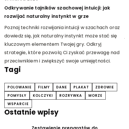
Odkrywanie tajników szachowej intuicji: jak
J
rozwijać naturalny instynkt w grze
o
cą
Poznaj techniki rozwijania intuicji w szachach oraz
O
dowiedz się, jak naturalny instynkt może stać się
j
kluczowym elementem Twojej gry. Odkryj
n
strategie, które pozwolą Ci zyskać przewagę nad
p
przeciwnikiem i zwiększyć swoje umiejętności.
Tagi
POLOWANIE
FILMY
DANE
PLAKAT
ZDROWIE
POMYSŁY
KOLCZYKI
ROZRYWKA
MORZE
WSPARCIE
Ostatnie wpisy
Zestawienie preparatów do