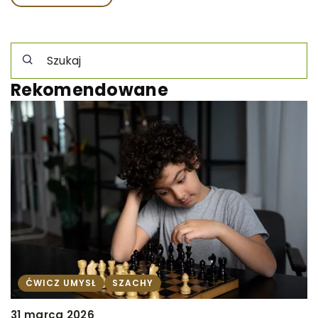
Rekomendowane
ĆWICZ UMYSŁ
SZACHY
31 marca 2026
1