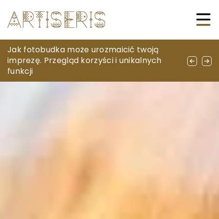
Jakie historie kryją się za rzadkimi
Jak fotobudka może urozmaicić twoją
Jak wybrać odpowiednie elementy do
medalami dostępnymi na aukcjach
imprezę. Przegląd korzyści i unikalnych
budowy swojego pierwszego robota?
internetowych?
funkcji