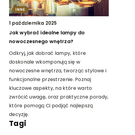
INNE
INNE
6 stycznia
1 października 2025
Jak wybra
Jak wybrać idealne lampy do
fiskalną d
nowoczesnego wnętrza?
przewodni
Odkryj, jak dobrać lampy, które
Rozwiń swó
y
doskonale wkomponują się w
odpowiedni
ć
nowoczesne wnętrza, tworząc stylowe i
Nasz prze
funkcjonalne przestrzenie. Poznaj
praktyczne
kluczowe aspekty, na które warto
zwrócić u
zwrócić uwagę, oraz praktyczne porady,
które pomogą Ci podjąć najlepszą
decyzję.
Tagi