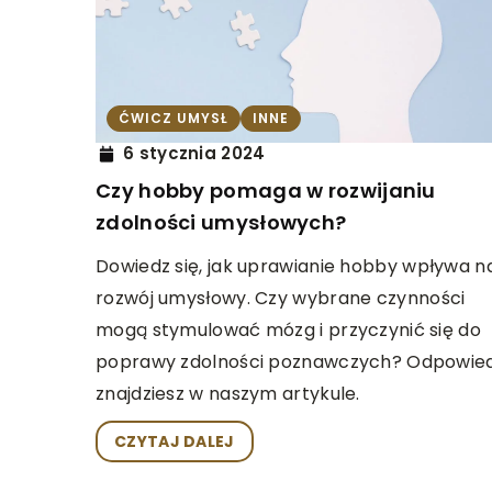
INNE
6 stycznia 2024
Jak wybrać odpowied
ĆWICZ UMYSŁ
INNE
fiskalną dla twojego 
6 stycznia 2024
przewodnik dla pocz
Czy hobby pomaga w rozwijaniu
zdolności umysłowych?
Rozwiń swój biznes dzi
odpowiedniemu wyborow
Dowiedz się, jak uprawianie hobby wpływa n
Nasz przewodnik daje
rozwój umysłowy. Czy wybrane czynności
praktyczne wskazówki i
mogą stymulować mózg i przyczynić się do
zwrócić uwagę przy w
poprawy zdolności poznawczych? Odpowied
znajdziesz w naszym artykule.
CZYTAJ DALEJ