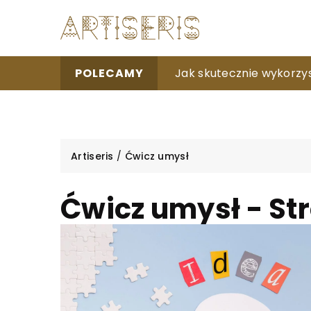
Jak efektywnie trenowa
Jak skutecznie wykorz
Zalety i efekty mezotera
POLECAMY
Artiseris
/
Ćwicz umysł
Ćwicz umysł - Str