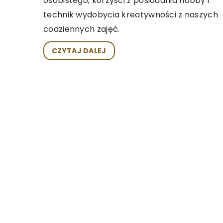
osobistego, korzyści z posiadania hobby i
technik wydobycia kreatywności z naszych
codziennych zajęć.
CZYTAJ DALEJ