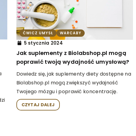
ĆWICZ UMYSŁ
INNE
4 maja 2026
nią kasę
Jak sztuki walki wspierają rozwój
ĆWICZ UMYSŁ
WARCABY
biznesu –
emocjonalny i społeczny dzieci
5 stycznia 2024
ątkujących
Jak suplementy z Biolabshop.pl mogą
Poznaj, jak treningi sztuk walki mogą
poprawić twoją wydajność umysłową?
ęki
wpływać na emocjonalny i społeczn
i kasy fiskalnej.
rozwój dzieci, kształtując ich pewnoś
a
Dowiedz się, jak suplementy diety dostępne na
 początkującym
siebie, zdolności komunikacyjne oraz
Biolabshop.pl mogą zwiększyć wydajność
 radzi, na co
radzenie sobie ze stresem.
Twojego mózgu i poprawić koncentrację.
yborze.
zi
CZYTAJ DALEJ