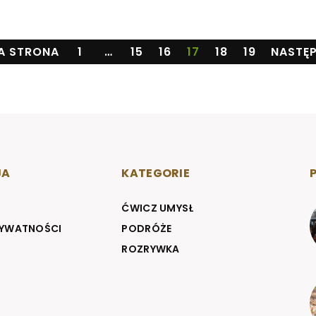
A STRONA
1
…
15
16
17
18
19
NASTĘP
JA
KATEGORIE
ĆWICZ UMYSŁ
RYWATNOŚCI
PODRÓŻE
ROZRYWKA