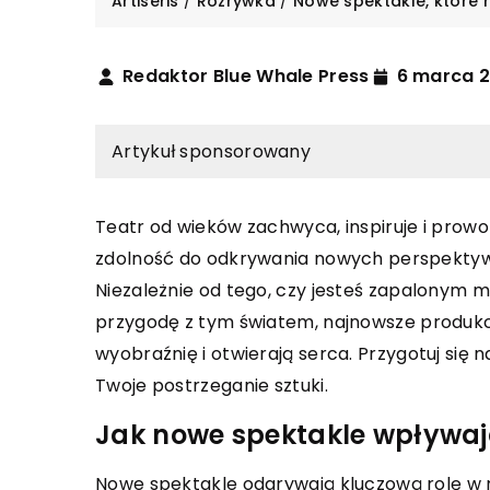
Artiseris
/
Rozrywka
/
Nowe spektakle, które 
Redaktor Blue Whale Press
6 marca 
Artykuł sponsorowany
Teatr od wieków zachwyca, inspiruje i prow
zdolność do odkrywania nowych perspektyw
INNE
Niezależnie od tego, czy jesteś zapalonym m
przygodę z tym światem, najnowsze produkcj
2025
17 grudnia 2024
wyobraźnię i otwierają serca. Przygotuj się 
rać idealne sneakersy na
Jak wybrać odpowied
Twoje postrzeganie sztuki.
kazje?
elektryczne dla swo
Jak nowe spektakle wpływają
jak wybrać sneakersy, które
Dowiedz się, jak doko
ą się w różnych sytuacjach.
wyboru produktów elek
Nowe spektakle odgrywają kluczową rolę w 