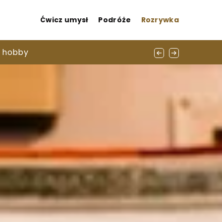
Ćwicz umysł
Podróże
Rozrywka
ch
m hobby