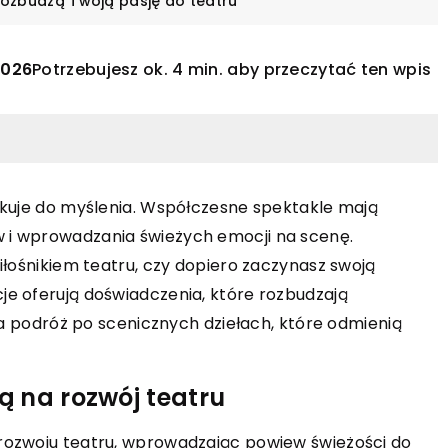
rozbudzą Twoją pasję do teatru
2026
Potrzebujesz ok. 4 min. aby przeczytać ten wpis
okuje do myślenia. Współczesne spektakle mają
 i wprowadzania świeżych emocji na scenę.
INNE
iłośnikiem teatru, czy dopiero zaczynasz swoją
e oferują doświadczenia, które rozbudzają
29 marca 2023
na podróż po scenicznych dziełach, które odmienią
Jak przygotować się do podróży z
nie produkty
małym dzieckiem?
jego domu?
 na rozwój teatru
Wyjazd z dzieckiem wiąże się z
nać właściwego
planowaniem i długim
trycznych, jakie
rozwoju teatru, wprowadzając powiew świeżości do