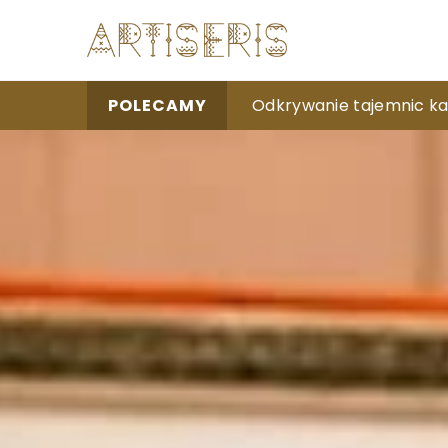
Nowoczesne rozwiązania
Odkrywanie tajemnic kal
Jak wybrać odpowiedni
POLECAMY