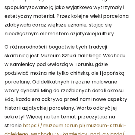
spopularyzowano ją jako wyjątkowo wytrzymały i
estetyczny materiał. Przez kolejne wieki porcelana
zdobywała coraz większe uznanie, stając się
nieodłącznym elementem azjatyckiej kultury.
O różnorodności i bogactwie tych tradycji
skarbnicą jest Muzeum Sztuki Dalekiego Wschodu
w Kamienicy pod Gwiazdą w Toruniu, gdzie
podziwiać można nie tylko chińską, ale i japońską
porcelanę. Od delikatnych i ręczne malowane
wzory dynastii Ming do rzeźbionych detali okresu
Edo, każda era odkrywa przed nami nowe aspekty
historii azjatyckiej porcelany. Warto odkryć jej
sekrety! Więcej na ten temat przeczytasz na
stronie
https://muzeum.torun.pl/muzeum-sztuki-
dalekiego-wschodu-w-kamienicy-pod-gwiazda/
.