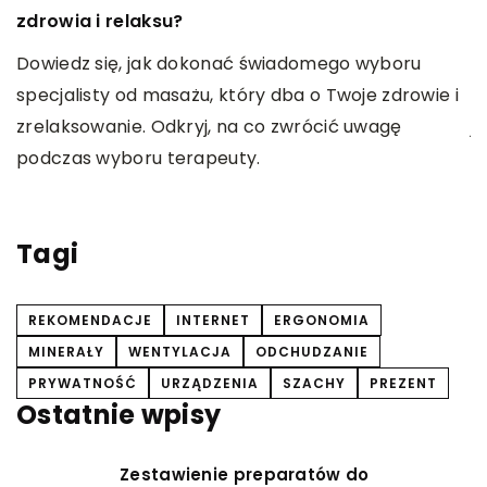
zdrowia i relaksu?
p
Dowiedz się, jak dokonać świadomego wyboru
D
specjalisty od masażu, który dba o Twoje zdrowie i
rt
o
zrelaksowanie. Odkryj, na co zwrócić uwagę
j
podczas wyboru terapeuty.
P
p
a
Tagi
REKOMENDACJE
INTERNET
ERGONOMIA
MINERAŁY
WENTYLACJA
ODCHUDZANIE
PRYWATNOŚĆ
URZĄDZENIA
SZACHY
PREZENT
Ostatnie wpisy
Zestawienie preparatów do