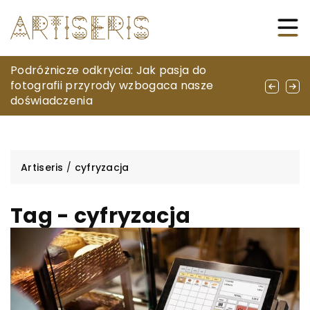
Jak nowoczesne technologie wspierają
Podróżnicze odkrycia: Jak pasja do
Jak wybrać idealną hulajnogę trzykołową
osoby z ubytkiem słuchu
fotografii przyrody wzbogaca nasze
dla swojego dziecka?
doświadczenia
Artiseris
/
cyfryzacja
Tag - cyfryzacja