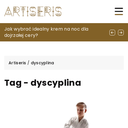
Warcaby: historia, zasady i strategie
Jak wybrać idealny krem na noc dla
Jakie nietypowe hobby może stać się twoją
dojrzałej cery?
nową pasją?
Artiseris
/
dyscyplina
Tag - dyscyplina