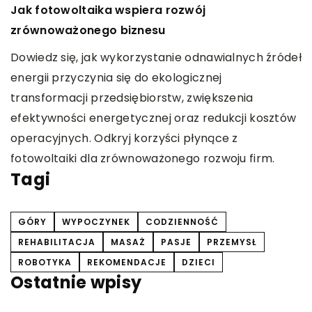
Jak fotowoltaika wspiera rozwój
t
zrównoważonego biznesu
N
Dowiedz się, jak wykorzystanie odnawialnych źródeł
c
energii przyczynia się do ekologicznej
S
transformacji przedsiębiorstw, zwiększenia
m
efektywności energetycznej oraz redukcji kosztów
operacyjnych. Odkryj korzyści płynące z
fotowoltaiki dla zrównoważonego rozwoju firm.
Tagi
GÓRY
WYPOCZYNEK
CODZIENNOŚĆ
REHABILITACJA
MASAŻ
PASJE
PRZEMYSŁ
ROBOTYKA
REKOMENDACJE
DZIECI
Ostatnie wpisy