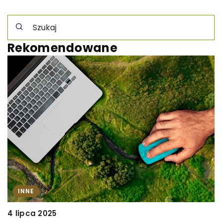
Rekomendowane
INNE
2
4 lipca 2025
M