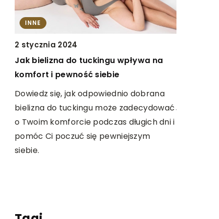
ĆWICZ U
INNE
30 czerwc
Warcaby: 
2 stycznia 2024
Myślenia 
Jak bielizna do tuckingu wpływa na
komfort i pewność siebie
Odkryj, ja
zdolności 
Dowiedz się, jak odpowiednio dobrana
na
jednocześn
bielizna do tuckingu może zadecydować
relaksu. Gra
o Twoim komforcie podczas długich dni i
ora
pomóc Ci poczuć się pewniejszym
siebie.
ze
Tagi