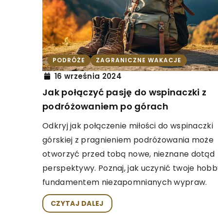
ĆWICZ UMYSŁ
WARC
30 czerwca 2026
Warcaby: Sztuka Str
Myślenia i Relaksu w
PODRÓŻE
ZAGRANICZNE WAKACJE
16 września 2024
Odkryj, jak warcaby m
zdolności strategiczne
Jak połączyć pasję do wspinaczki z
jednocześnie dostarcza
podróżowaniem po górach
relaksu. Graj lepiej, żyj 
Odkryj jak połączenie miłości do wspinaczki
górskiej z pragnieniem podróżowania może
otworzyć przed tobą nowe, nieznane dotąd
perspektywy. Poznaj, jak uczynić twoje hobb
fundamentem niezapomnianych wypraw.
CZYTAJ DALEJ