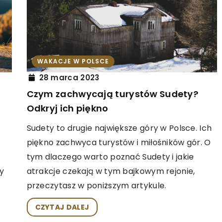
ABY
ategicznego
 Jednym
WAKACJE W POLSCE
INNE
28 marca 2023
ogą rozwijać
13 kwietnia 2026
go myślenia,
Czym zachwycają turystów Sudety?
Jakie korzyści niesie za sobą zmia
jąc rozrywki i
Odkryj ich piękno
operatora domeny?
lepiej!
Sudety to drugie największe góry w Polsce. Ich
Zastanawiasz się nad zmianą operat
piękno zachwyca turystów i miłośników gór. O
domeny? Dowiedz się, jakie korzyści
tym dlaczego warto poznać Sudety i jakie
może przynieść ten krok, w tym leps
y
atrakcje czekają w tym bajkowym rejonie,
wsparcie techniczne, korzystniejsze
przeczytasz w poniższym artykule.
ceny oraz większą elastyczność w
zarządzaniu domenami.
CZYTAJ DALEJ