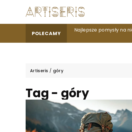
Jak prawidłowo pielęgno
Najlepsze pomysły na n
Styl i wygoda: Jak wybra
POLECAMY
cieniowania?
Artiseris
/
góry
Tag - góry