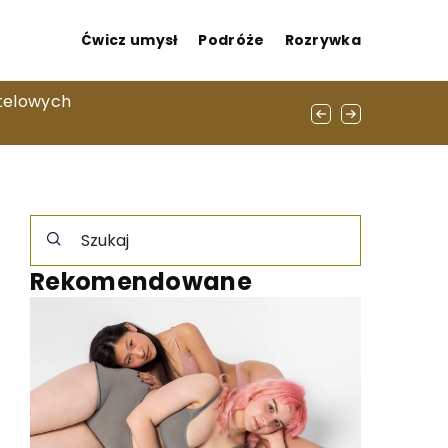
Ćwicz umysł
Podróże
Rozrywka
iej odpowiednie dla różnych technik
otelowych
Rekomendowane